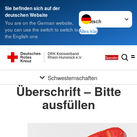
Sie befinden sich auf der
Sprache wechseln zu
deutschen Website
You are on the German website,
you can use the switch to switch to
Alles klar
the English one
DRK Kreisverband
Spenden
Rhein-Hunsrück e.V.
Schwesternschaften
Überschrift – Bitte
ausfüllen