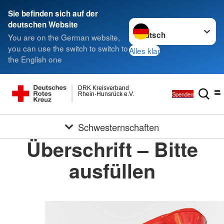
Sie befinden sich auf der
Sprache wechseln zu
deutschen Website
You are on the German website,
you can use the switch to switch to
Alles klar
the English one
DRK Kreisverband
Spenden
Rhein-Hunsrück e.V.
Schwesternschaften
Überschrift – Bitte
ausfüllen