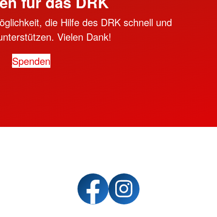
en für das DRK
öglichkeit, die Hilfe des DRK schnell und
unterstützen. Vielen Dank!
Spenden