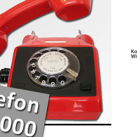
Ko
Wi