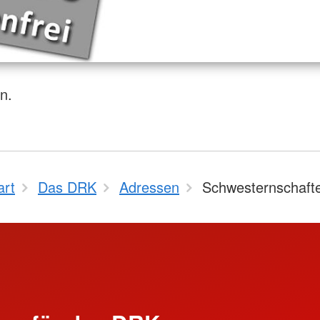
n.
art
Das DRK
Adressen
Schwesternschaft