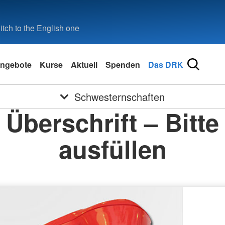
tch to the English one
ngebote
Kurse
Aktuell
Spenden
Das DRK
Schwesternschaften
Überschrift – Bitte
ausfüllen