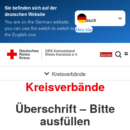
Sie befinden sich auf der
Sprache wechseln zu
deutschen Website
You are on the German website,
you can use the switch to switch to
Alles klar
the English one
DRK Kreisverband
Spenden
Rhein-Hunsrück e.V.
Kreisverbände
Kreisverbände
Überschrift – Bitte
ausfüllen