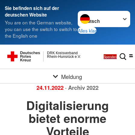
Sie befinden sich auf der
Sprache wechseln zu
deutschen Website
You are on the German website,
you can use the switch to switch to
Alles klar
the English one
DRK Kreisverband
Spenden
Rhein-Hunsrück e.V.
Meldung
24.11.2022
· Archiv 2022
Digitalisierung
bietet enorme
Vorteile