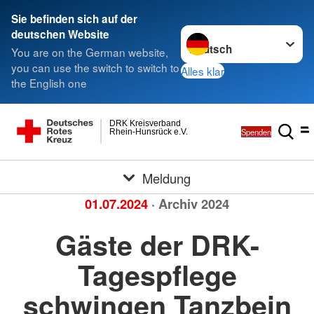
Sie befinden sich auf der
Sprache wechseln zu
deutschen Website
You are on the German website,
you can use the switch to switch to
Alles klar
the English one
DRK Kreisverband
Spenden
Rhein-Hunsrück e.V.
Meldung
01.07.2024
· Archiv 2024
Gäste der DRK-
Tagespflege
schwingen Tanzbein