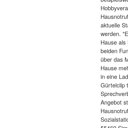
Hobbyveran
Hausnotruf
aktuelle S
werden. "E
Hause als 
beiden Fun
über das M
Hause mehr
in eine La
Gürtelclip
Sprechverb
Angebot st
Hausnotruf
Sozialstat
55469 Sim