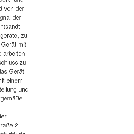
d von der
gnal der
entsandt
geräte, zu
 Gerät mit
e arbeiten
schluss zu
das Gerät
mit einem
tellung und
itgemäße
der
traße 2,
hk.drk.de.