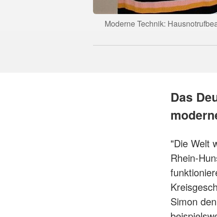
Moderne Technik: Hausnotrufbea
Das Deu
moderne
"Die Welt 
Rhein-Huns
funktionie
Kreisgesch
Simon den 
beispielsw