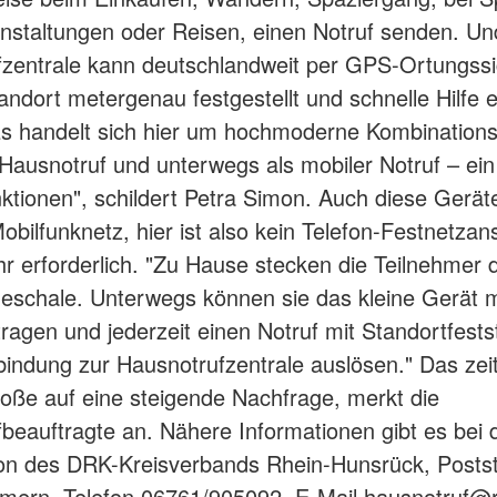
staltungen oder Reisen, einen Notruf senden. Un
zentrale kann deutschlandweit per GPS-Ortungssi
tandort metergenau festgestellt und schnelle Hilfe 
s handelt sich hier um hochmoderne Kombinations
Hausnotruf und unterwegs als mobiler Notruf – ein
ktionen", schildert Petra Simon. Auch diese Gerät
obilfunknetz, hier ist also kein Telefon-Festnetzan
 erforderlich. "Zu Hause stecken die Teilnehmer 
deschale. Unterwegs können sie das kleine Gerät 
 tragen und jederzeit einen Notruf mit Standortfests
indung zur Hausnotrufzentrale auslösen." Das ze
oße auf eine steigende Nachfrage, merkt die
beauftragte an. Nähere Informationen gibt es bei 
ion des DRK-Kreisverbands Rhein-Hunsrück, Posts
mern, Telefon 06761/905092, E-Mail hausnotruf@r