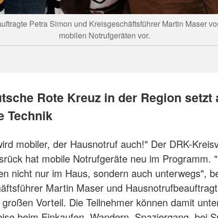
uftragte Petra Simon und Kreisgeschäftsführer Martin Maser v
mobilen Notrufgeräten vor.
tsche Rote Kreuz in der Region setzt 
 Technik
wird mobiler, der Hausnotruf auch!" Der DRK-Kreis
rück hat mobile Notrufgeräte neu im Programm. 
ren nicht nur im Haus, sondern auch unterwegs", b
äftsführer Martin Maser und Hausnotrufbeauftragt
großen Vorteil. Die Teilnehmer können damit unt
eise beim Einkaufen, Wandern, Spaziergang, bei S