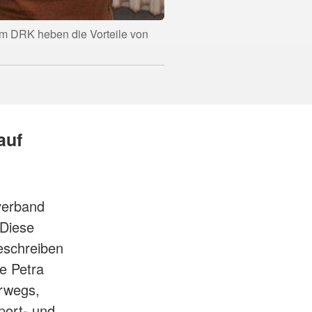
om DRK heben die Vorteile von
auf
verband
"Diese
eschreiben
e Petra
erwegs,
port- und