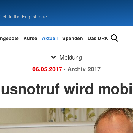
tch to the English one
ngebote
Kurse
Aktuell
Spenden
Das DRK
Meldung
06.05.2017
· Archiv 2017
usnotruf wird mobi