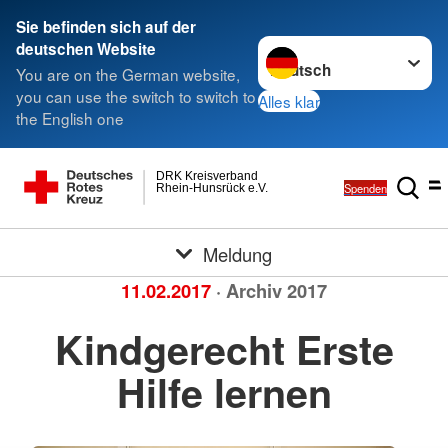
Sie befinden sich auf der
Sprache wechseln zu
deutschen Website
You are on the German website,
you can use the switch to switch to
Alles klar
the English one
DRK Kreisverband
Spenden
Rhein-Hunsrück e.V.
Meldung
11.02.2017
· Archiv 2017
Kindgerecht Erste
Hilfe lernen