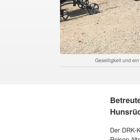
Geselligkeit und ei
Betreut
Hunsrü
Der DRK-Kr
Reisen ält