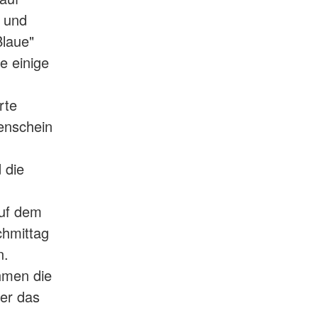
e und
Blaue"
e einige
rte
enschein
 die
Auf dem
chmittag
n.
hmen die
er das