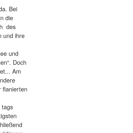
da. Bei
in die
ch des
 und ihre
fee und
hen“. Doch
et... Am
andere
 flanierten
 tags
tigsten
chließend