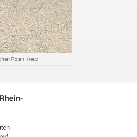
schen Roten Kreuz
Rhein-
uten
auf