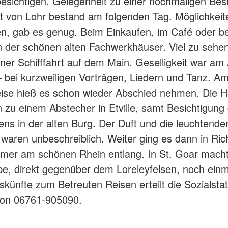
sichtigen. Gelegenheit zu einer nochmaligen Bes
dt von Lohr bestand am folgenden Tag. Möglichkeite
n, gab es genug. Beim Einkaufen, im Café oder b
der schönen alten Fachwerkhäuser. Viel zu sehe
iner Schifffahrt auf dem Main. Geselligkeit war a
 bei kurzweiligen Vorträgen, Liedern und Tanz. A
ise hieß es schon wieder Abschied nehmen. Die H
 zu einem Abstecher in Etville, samt Besichtigung
ns in der alten Burg. Der Duft und die leuchtend
waren unbeschreiblich. Weiter ging es dann in Ric
mer am schönen Rhein entlang. In St. Goar macht
e, direkt gegenüber dem Loreleyfelsen, noch einm
künfte zum Betreuten Reisen erteilt die Sozialsta
fon 06761-905090.