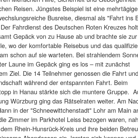
ichen Reisen. Jüngstes Beispiel ist eine mehrtägig
echslungsreiche Busreise, diesmal als "Fahrt ins 
. Der Fahrdienst des Deutschen Roten Kreuzes holt
samt Gepäck von zu Hause ab und brachte sie zur
lle, wo der komfortable Reisebus und das qualifizie
am schon auf sie warteten. Bei strahlendem Sonn
ter Laune im Gepäck ging es los – mit zunächst
m Ziel. Die 14 Teilnehmer genossen die Fahrt und
ndschaft während der entspannten Fahrt. Beim
opp in Hanau stärkte sich die muntere Gruppe. 
ng Würzburg ging das Rätselraten weiter. Am Na
nn in der "Schneewittchenstadt" Lohr am Main a
ie Zimmer im Parkhotel Leiss bezogen waren, na
dem Rhein-Hunsrück-Kreis und ihre beiden Betreu
insame Abendessen ein, lernten sich kennen und