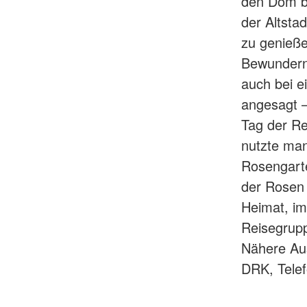
den Dom be
der Altsta
zu genieße
Bewundern 
auch bei e
angesagt –
Tag der Re
nutzte man
Rosengarte
der Rosen 
Heimat, im
Reisegrupp
Nähere Aus
DRK, Tele