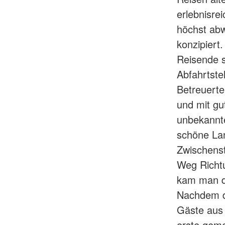
erlebnisre
höchst abw
konzipiert
Reisende 
Abfahrtste
Betreuerte
und mit gu
unbekannte
schöne La
Zwischenst
Weg Richtu
kam man da
Nachdem d
Gäste aus 
erste geme