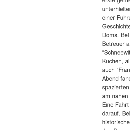
unterhielt
einer Führ
Geschichte
Doms. Bei 
Betreuer a
"Schneewit
Kuchen, al
auch "Fran
Abend fan
spazierten 
am nahen 
Eine Fahrt
darauf. Be
historisch