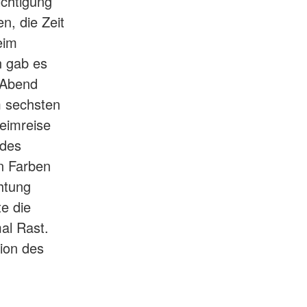
ichtigung
n, die Zeit
eim
n gab es
m Abend
m sechsten
eimreise
 des
en Farben
htung
e die
al Rast.
tion des