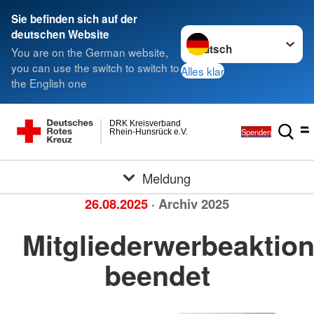
Sie befinden sich auf der
Sprache wechseln zu
deutschen Website
You are on the German website,
you can use the switch to switch to
Alles klar
the English one
DRK Kreisverband
Spenden
Rhein-Hunsrück e.V.
Meldung
26.08.2025
· Archiv 2025
Mitgliederwerbeaktio
beendet