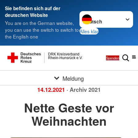
Sie befinden sich auf der
Sprache wechseln zu
deutschen Website
You are on the German website,
you can use the switch to switch to
Alles klar
the English one
DRK Kreisverband
Spenden
Rhein-Hunsrück e.V.
Meldung
14.12.2021
· Archiv 2021
Nette Geste vor
Weihnachten