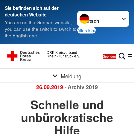
Sie befinden sich auf der
Sprache wechseln zu
deutschen Website
You are on the German website,
you can use the switch to switch to
Alles klar
the English one
DRK Kreisverband
Spenden
Rhein-Hunsrück e.V.
Meldung
26.09.2019
· Archiv 2019
Schnelle und
unbürokratische
Hilfe