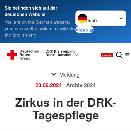
Sie befinden sich auf der
Sprache wechseln zu
deutschen Website
You are on the German website,
you can use the switch to switch to
Alles klar
the English one
DRK Kreisverband
Spenden
Rhein-Hunsrück e.V.
Meldung
23.08.2024
· Archiv 2024
Zirkus in der DRK-
Tagespflege