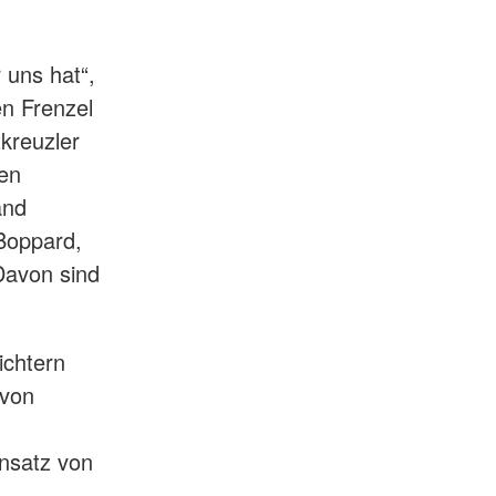
 uns hat“,
n Frenzel
tkreuzler
gen
and
Boppard,
Davon sind
ichtern
 von
insatz von