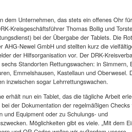
n dem Unternehmen, das stets ein offenes Ohr für
RK-Kreisgeschäftsführer Thomas Bollig und Torste
ttungsdienst) bei der Übergabe der Tablets. Die Ro
r AHG-Newel GmbH und stellten kurz die vielfälti
felder der Hilfsorganisation vor. Der DRK-Kreisverb
n sechs Standorten Rettungswachen: in Simmern, 
ren, Emmelshausen, Kastellaun und Oberwesel. 
en inzwischen sogar Lehrrettungswachen.
 erhält nun ein Tablet, das die tägliche Arbeit erle
es bei der Dokumentation der regelmäßigen Checks
n und Equipment oder zu Schulungs- und
szwecken. Möglichkeiten gibt es viele. „Mit dem E
ern und QR-Codes wollen wir außerdem unsere