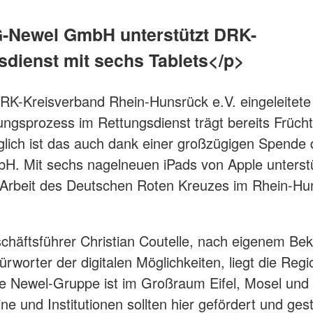
Newel GmbH unterstützt DRK-
sdienst mit sechs Tablets</p>
K-Kreisverband Rhein-Hunsrück e.V. eingeleitete
erungsprozess im Rettungsdienst trägt bereits Früch
glich ist das auch dank einer großzügigen Spende
. Mit sechs nagelneuen iPads von Apple unterst
 Arbeit des Deutschen Roten Kreuzes im Rhein-Hu
häftsführer Christian Coutelle, nach eigenem Be
ürworter der digitalen Möglichkeiten, liegt die Reg
e Newel-Gruppe ist im Großraum Eifel, Mosel und
ine und Institutionen sollten hier gefördert und ges