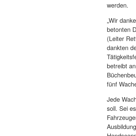
werden.
„Wir danke
betonten D
(Leiter Re
dankten de
Tätigkeits
betreibt a
Büchenbeu
fünf Wach
Jede Wache
soll. Sei 
Fahrzeuge
Ausbildung
Handscann