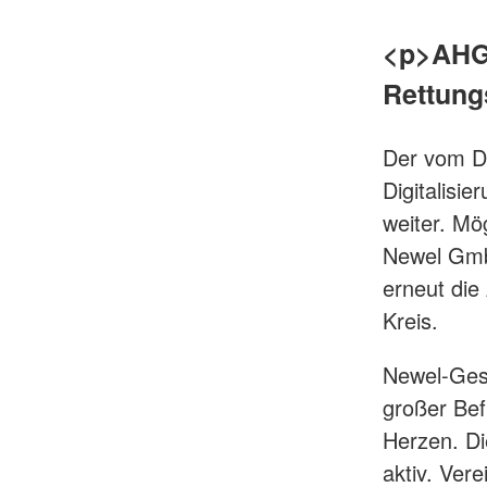
<p>AHG-
Rettung
Der vom DR
Digitalisi
weiter. Mö
Newel GmbH
erneut die
Kreis.
Newel-Gesc
großer Bef
Herzen. Di
aktiv. Vere