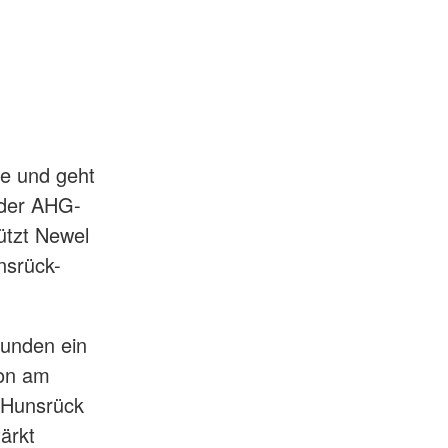
te und geht
 der AHG-
ützt Newel
nsrück-
kunden ein
ion am
 Hunsrück
tärkt