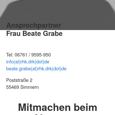
Ansprechpartner
Frau Beate Grabe
Tel: 06761 / 9595-950
info(at)rhk.drk(dot)de
beate.grabe(at)rhk.drk(dot)de
Poststraße 2
55469 Simmern
Mitmachen beim