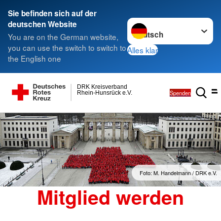
Sie befinden sich auf der
Sprache wechseln zu
deutschen Website
You are on the German website,
you can use the switch to switch to
Alles klar
the English one
DRK Kreisverband
Spenden
Rhein-Hunsrück e.V.
Foto: M. Handelmann / DRK e.V.
Mitglied werden