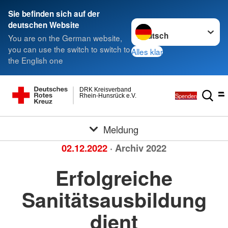
Sie befinden sich auf der
Sprache wechseln zu
deutschen Website
You are on the German website,
you can use the switch to switch to
Alles klar
the English one
DRK Kreisverband
Spenden
Rhein-Hunsrück e.V.
Meldung
02.12.2022
· Archiv 2022
Erfolgreiche
Sanitätsausbildung
dient