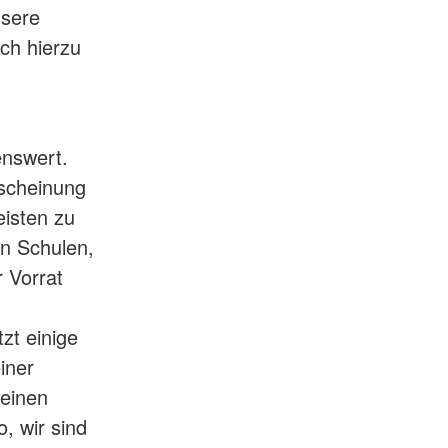
ssere
ch hierzu
nswert.
rscheinung
eisten zu
en Schulen,
 Vorrat
zt einige
iner
 einen
, wir sind