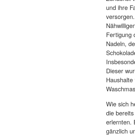
und ihre F
versorgen.
Nähwilligen
Fertigung 
Nadeln, de
Schokolade
Insbesonde
Dieser wur
Haushalte 
Waschmasch
Wie sich h
die bereit
erlernten.
gänzlich u