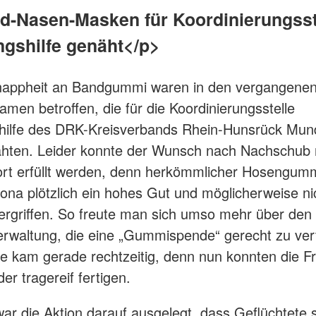
-Nasen-Masken für Koordinierungsst
ngshilfe genäht</p>
nappheit an Bandgummi waren in den vergangene
amen betroffen, die für die Koordinierungsstelle
shilfe des DRK-Kreisverbands Rhein-Hunsrück Mu
hten. Leider konnte der Wunsch nach Nachschub 
rt erfüllt werden, denn herkömmlicher Hosengum
na plötzlich ein hohes Gut und möglicherweise ni
vergriffen. So freute man sich umso mehr über den
erwaltung, die eine „Gummispende“ gerecht zu vert
se kam gerade rechtzeitig, denn nun konnten die F
er tragereif fertigen.
ar die Aktion darauf ausgelegt, dass Geflüchtete s