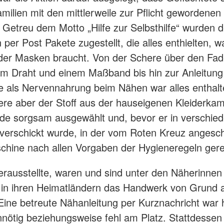
amilien mit den mittlerweile zur Pflicht gewordene
 Getreu dem Motto „Hilfe zur Selbsthilfe“ wurden 
 per Post Pakete zugestellt, die alles enthielten, 
der Masken braucht. Von der Schere über den Fad
m Draht und einem Maßband bis hin zur Anleitung
 als Nervennahrung beim Nähen war alles enthalt
re aber der Stoff aus der hauseigenen Kleiderka
de sorgsam ausgewählt und, bevor er in verschie
verschickt wurde, in der vom Roten Kreuz angesch
ine nach allen Vorgaben der Hygieneregeln gerei
erausstellte, waren und sind unter den Näherinnen
s in ihren Heimatländern das Handwerk von Grund 
 Eine betreute Nähanleitung per Kurznachricht war 
nnötig beziehungsweise fehl am Platz. Stattdesse