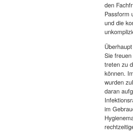
den Fachfr
Passform u
und die ko
unkomplizie
Überhaupt
Sie freuen
treten zu 
können. Im
wurden zul
daran aufg
Infektions
im Gebrauc
Hygienemaß
rechtzeiti