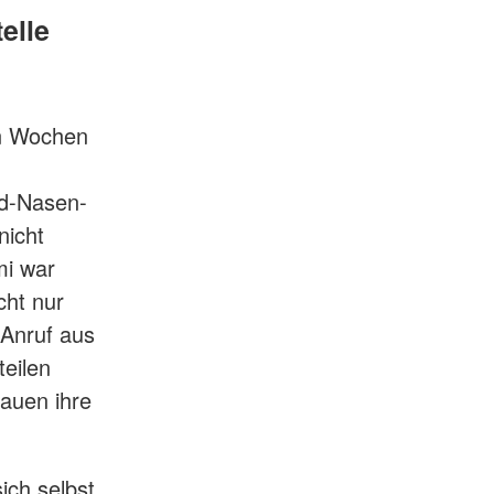
elle
n Wochen
nd-Nasen-
nicht
mi war
cht nur
 Anruf aus
eilen
rauen ihre
ich selbst