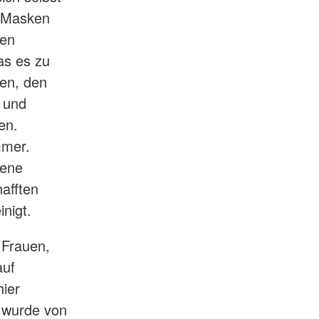
n Masken
den
was es zu
en, den
 und
en.
mmer.
dene
afften
nigt.
 Frauen,
auf
hier
n wurde von