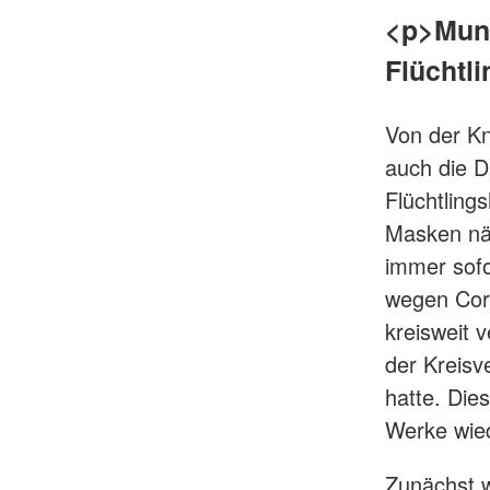
<p>Mund
Flüchtli
Von der K
auch die D
Flüchtling
Masken nä
immer sofo
wegen Coro
kreisweit 
der Kreisv
hatte. Die
Werke wied
Zunächst w