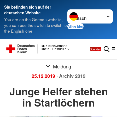
Sie befinden sich auf der
Sprache wechseln zu
deutschen Website
You are on the German website,
you can use the switch to switch to
Alles klar
the English one
DRK Kreisverband
Spenden
Rhein-Hunsrück e.V.
Meldung
25.12.2019
· Archiv 2019
Junge Helfer stehen
in Startlöchern