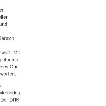
er
iter
 und
Bereich
nwert. Mit
petenten
fenes Ohr
sworten.
s
 Mercedes-
 Der DRK-