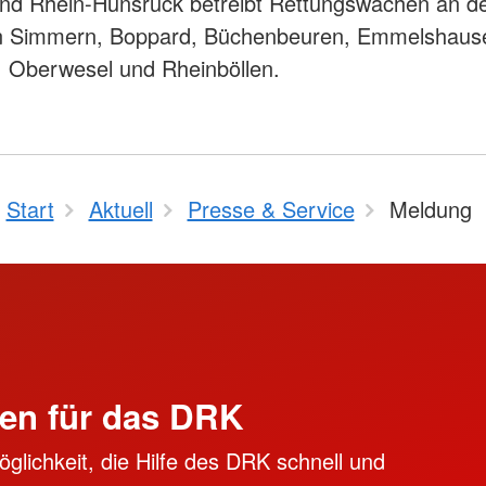
and Rhein-Hunsrück betreibt Rettungswachen an d
n Simmern, Boppard, Büchenbeuren, Emmelshaus
, Oberwesel und Rheinböllen.
Start
Aktuell
Presse & Service
Meldung
en für das DRK
öglichkeit, die Hilfe des DRK schnell und