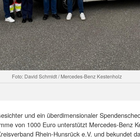
Foto: David Schmidt / Mercedes-Benz Kestenholz
esichter und ein überdimensionaler Spendenschec
umme von 1000 Euro unterstützt Mercedes-Benz K
reisverband Rhein-Hunsrück e.V. und bekundet da