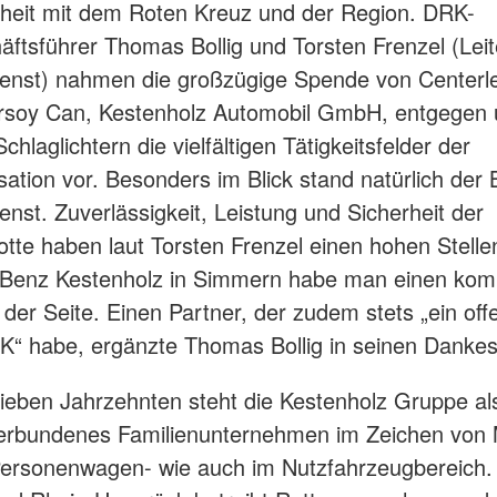
heit mit dem Roten Kreuz und der Region. DRK-
äftsführer Thomas Bollig und Torsten Frenzel (Leit
enst) nahmen die großzügige Spende von Centerle
rsoy Can, Kestenholz Automobil GmbH, entgegen
 Schlaglichtern die vielfältigen Tätigkeitsfelder der
isation vor. Besonders im Blick stand natürlich der 
enst. Zuverlässigkeit, Leistung und Sicherheit der
otte haben laut Torsten Frenzel einen hohen Stelle
Benz Kestenholz in Simmern habe man einen kom
 der Seite. Einen Partner, der zudem stets „ein of
K“ habe, ergänzte Thomas Bollig in seinen Danke
sieben Jahrzehnten steht die Kestenholz Gruppe al
sverbundenes Familienunternehmen im Zeichen von
Personenwagen- wie auch im Nutzfahrzeugbereich.