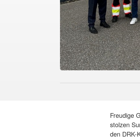
Freudige G
stolzen S
den DRK-K