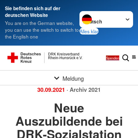
Sie befinden sich auf der
Sprache wechseln zu
deutschen Website
You are on the German website,
you can use the switch to switch to
Alles klar
the English one
DRK Kreisverband
Spenden
Rhein-Hunsrück e.V.
Meldung
30.09.2021
· Archiv 2021
Neue
Auszubildende bei
DRK-Sozialstation