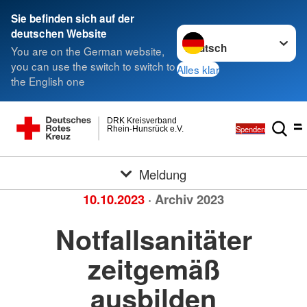
Sie befinden sich auf der
Sprache wechseln zu
deutschen Website
You are on the German website,
you can use the switch to switch to
Alles klar
the English one
DRK Kreisverband
Spenden
Rhein-Hunsrück e.V.
Meldung
10.10.2023
· Archiv 2023
Notfallsanitäter
zeitgemäß
ausbilden