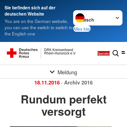
Sie befinden sich auf der
Sprache wechseln zu
deutschen Website
You are on the German website,
you can use the switch to switch to
Alles klar
the English one
DRK Kreisverband
Spenden
Rhein-Hunsrück e.V.
Meldung
18.11.2016
· Archiv 2016
Rundum perfekt
versorgt