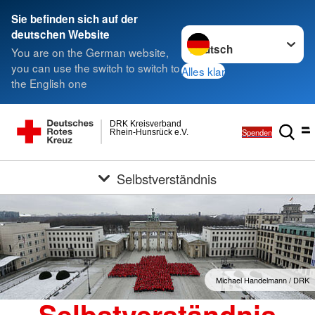
Sie befinden sich auf der
Sprache wechseln zu
deutschen Website
You are on the German website,
you can use the switch to switch to
Alles klar
the English one
DRK Kreisverband
Spenden
Rhein-Hunsrück e.V.
Selbstverständnis
Michael Handelmann / DRK
Selbstverständnis