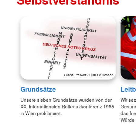
Gisela Prellwitz / DRK LV Hessen
Grundsätze
Leitb
Unsere sieben Grundsätze wurden von der
Wir set
XX. Internationalen Rotkreuzkonferenz 1965
Gesund
in Wien proklamiert.
das fr
Würde 