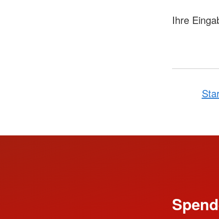
Ihre Einga
Star
Spend