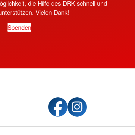
öglichkeit, die Hilfe des DRK schnell und
unterstützen. Vielen Dank!
Spenden