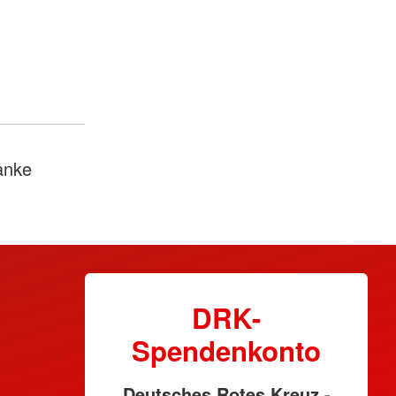
anke
DRK-
Spendenkonto
Deutsches Rotes Kreuz -