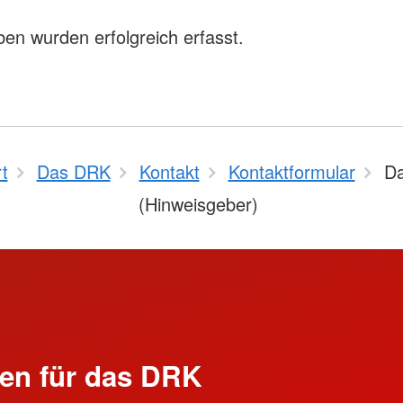
ben wurden erfolgreich erfasst.
t
Das DRK
Kontakt
Kontaktformular
D
(Hinweisgeber)
en für das DRK