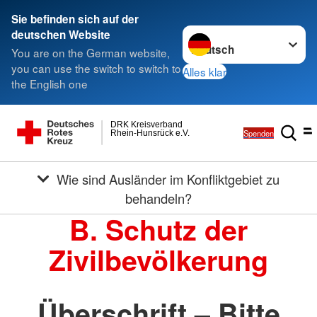
Sie befinden sich auf der
Sprache wechseln zu
deutschen Website
You are on the German website,
you can use the switch to switch to
Alles klar
the English one
DRK Kreisverband
Spenden
Rhein-Hunsrück e.V.
Wie sind Ausländer im Konfliktgebiet zu
behandeln?
B. Schutz der
Zivilbevölkerung
Überschrift – Bitte