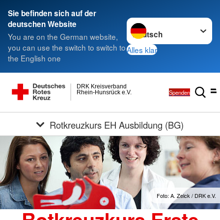
Sie befinden sich auf der
Sprache wechseln zu
deutschen Website
You are on the German website,
you can use the switch to switch to
Alles klar
the English one
DRK Kreisverband
Spenden
Rhein-Hunsrück e.V.
Rotkreuzkurs EH Ausbildung (BG)
Foto: A. Zelck / DRK e.V.
Rotkreuzkurs Erste