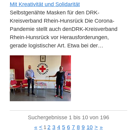
Mit Kreativität und Solidarität
Selbstgenähte Masken für den DRK-
Kreisverband Rhein-Hunsrück Die Corona-
Pandemie stellt auch denDRK-Kreisverband
Rhein-Hunsrück vor Herausforderungen,
gerade logistischer Art. Etwa bei der…
Suchergebnisse 1 bis 10 von 196
«
<
1
2
3
4
5
6
7
8
9
10
>
»