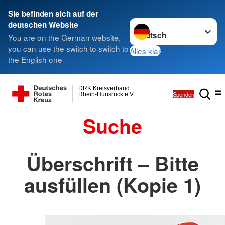
Sie befinden sich auf der
Sprache wechseln zu
deutschen Website
You are on the German website,
you can use the switch to switch to
Alles klar
the English one
DRK Kreisverband
Spenden
Rhein-Hunsrück e.V.
Suche
Überschrift – Bitte
ausfüllen (Kopie 1)