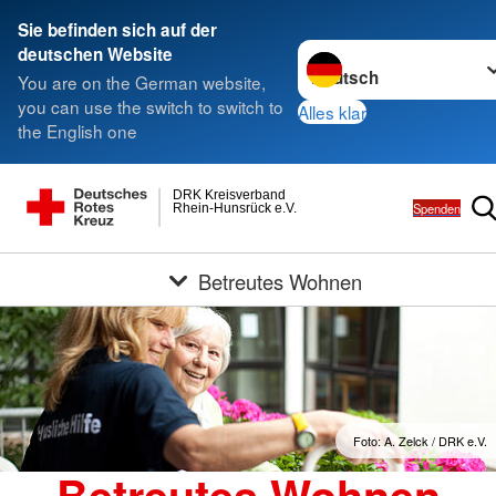
Sie befinden sich auf der
Sprache wechseln zu
deutschen Website
You are on the German website,
you can use the switch to switch to
Alles klar
the English one
DRK Kreisverband
Spenden
Rhein-Hunsrück e.V.
Betreutes Wohnen
Foto: A. Zelck / DRK e.V.
Betreutes Wohnen