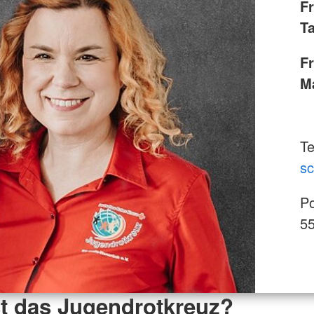
F
T
F
M
Te
sc
Po
5
t das Jugendrotkreuz?