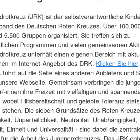
rotkreuz (JRK) ist der selbstverantwortliche Kinde
band des Deutschen Roten Kreuzes. Über 100.000 
d 5.500 Gruppen organisiert. Sie treffen sich zu
dlichen Programmen und vielen gemeinsamen Aktiv
rotkreuz unterhält einen eigenen Bereich mit aktu
nen im Internet-Angebot des DRK.
Klicken Sie hier
k führt auf die Seite eines anderen Anbieters und S
 unsere Webseite. Gemeinsam verbringen die jung
/-innen ihre Freizeit mit vielfältigen und spannend
, wobei Hilfsbereitschaft und gelebte Toleranz stet
t stehen. Die sieben Grundsätze des Roten Kreuze
eit, Unparteilichkeit, Neutralität, Unabhängigkeit,
eit, Einheit und Universalität - sind dabei die zentral
für die Arbeit des Jugendrotkreuzes. Das JRK entw