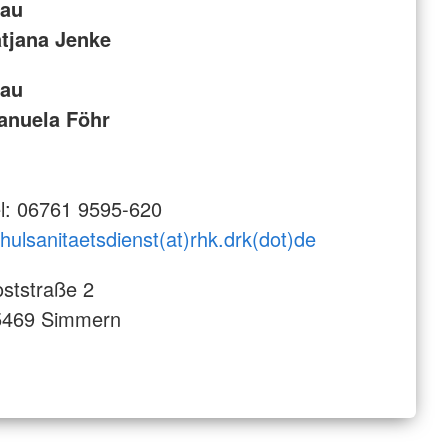
rau
atjana Jenke
rau
anuela Föhr
l: 06761 9595-620
hulsanitaetsdienst(at)rhk.drk(dot)de
ststraße 2
5469 Simmern