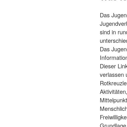
Das Jugend
Jugendver
sind in run
unterschie
Das Jugend
Informatio
Dieser Lin
verlassen
Rotkreuzler
Aktivitäten
Mittelpunk
Menschlichk
Freiwilligk
Grundlage 