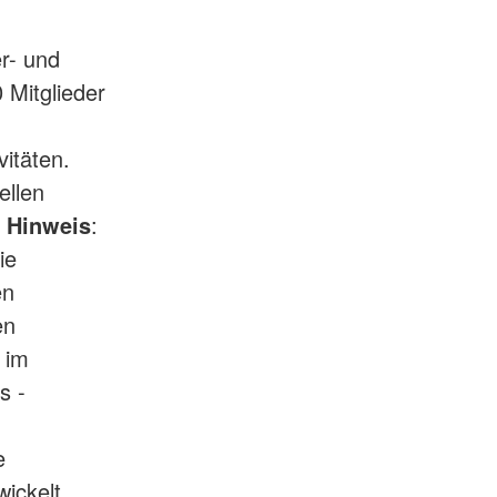
r- und
Mitglieder
itäten.
ellen
.
Hinweis
:
ie
en
en
s im
s -
e
ickelt