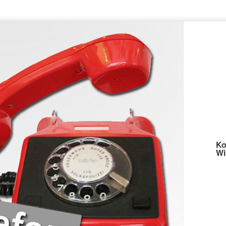
Ko
Wi