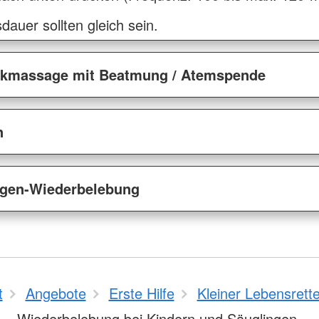
auer sollten gleich sein.
ckmassage mit Beatmung / Atemspende
n
ngen-Wiederbelebung
t
Angebote
Erste Hilfe
Kleiner Lebensrette
Wiederbelebung bei Kindern und Säuglingen