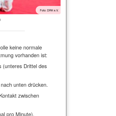
Foto: DRK e.V.
n
lle keine normale
tmung vorhanden ist:
(unteres Drittel des
ef nach unten drücken.
 Kontakt zwischen
al pro Minute).