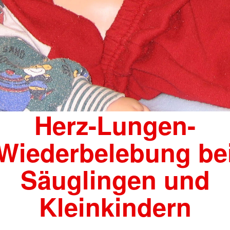
Herz-Lungen-
Wiederbelebung be
Säuglingen und
Kleinkindern